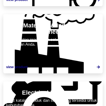
Materials & Industrial
Engineering
Lihat katalog produk dan solusi yang tersedia untuk
kebutuhan Anda.
view product
Electrical Engineering
Lihat katalog produk dan solusi yang tersedia untuk
kebutuhan Anda.