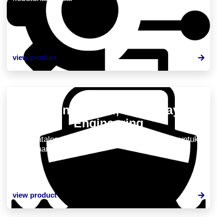
view product
Marine, Naval, & Railway
Engineering
Lihat katalog produk dan solusi yang tersedia untuk
kebutuhan Anda.
view product